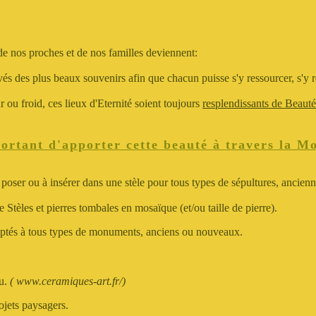
de nos proches et de nos familles deviennent:
vés des plus beaux souvenirs afin que chacun puisse s'y ressourcer, s'y re
r ou froid, ces lieux d'Eternité soient toujours
resplendissants de Beauté
portant d'apporter cette beauté à travers la M
poser ou à insérer dans une stèle pour tous types de sépultures, ancien
e Stèles et pierres tombales en mosaïque (et/ou taille de pierre).
aptés à tous types de monuments, anciens ou nouveaux.
u.
(
www.ceramiques-art.fr/
)
ojets paysagers.