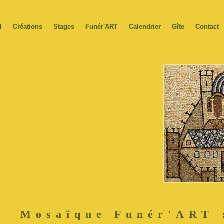
l
Créations
Stages
Funér'ART
Calendrier
Gîte
Contact
Mosaïque Funér'ART