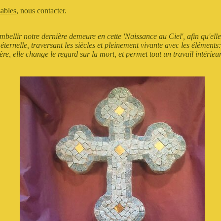
sables
, nous contacter.
bellir notre dernière demeure en cette 'Naissance au Ciel', afin qu'elle r
ernelle, traversant les siècles et pleinement vivante avec les éléments: pl
re, elle change le regard sur la mort, et permet tout un travail intérieur